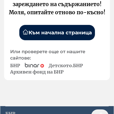
зареждането на съдържанието!
Моля, опитайте отново по-късно!
Към начална страница
Или проверете още от нашите
сайтове:
БНР
Детското.БНР
Архивен фонд на БНР
БНР