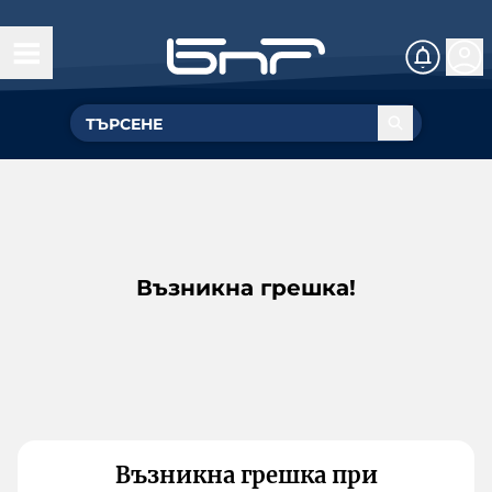
Възникна грешка!
Възникна грешка при