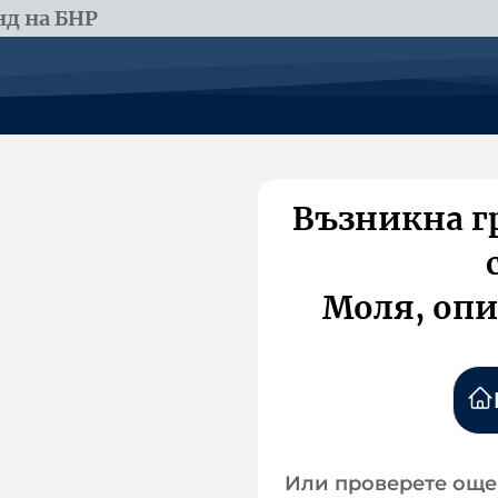
д на БНР
Възникна г
Моля, опи
Или проверете още 