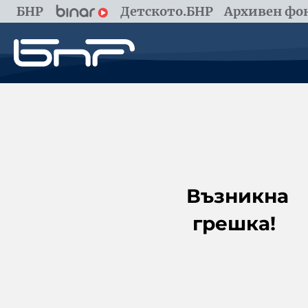
БНР
Детското.БНР
Архивен фон
Възникна
грешка!