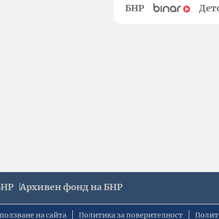
БНР
Дет
БНР
Архивен фонд на БНР
ползване на сайта
Политика за поверителност
Полит