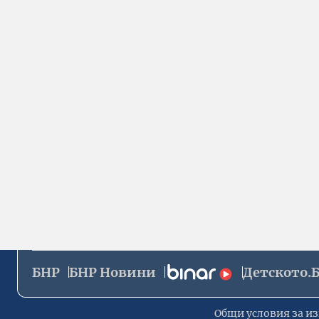
БНР
БНР Новини
Детското.
Общи условия за из