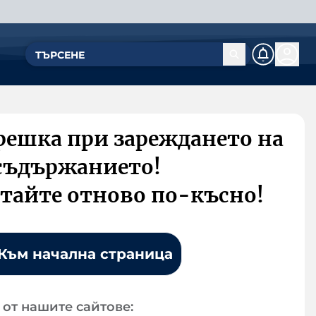
решка при зареждането на
съдържанието!
тайте отново по-късно!
Към начална страница
от нашите сайтове: