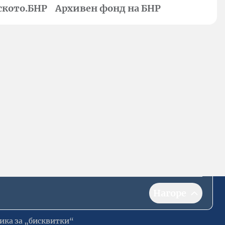
ското.БНР
Архивен фонд на БНР
Нагоре
ика за „бисквитки“