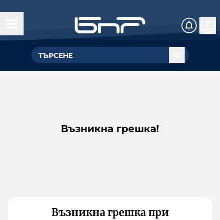
Възникна грешка!
Възникна грешка при