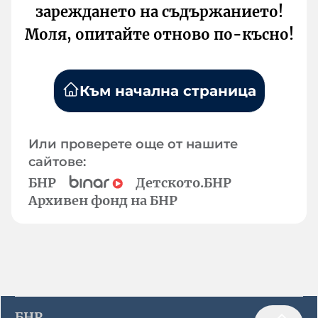
зареждането на съдържанието!
Моля, опитайте отново по-късно!
Към начална страница
Или проверете още от нашите
сайтове:
БНР
Детското.БНР
Архивен фонд на БНР
БНР