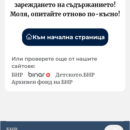
зареждането на съдържанието!
Моля, опитайте отново по-късно!
Към начална страница
Или проверете още от нашите
сайтове:
БНР
Детското.БНР
Архивен фонд на БНР
БНР