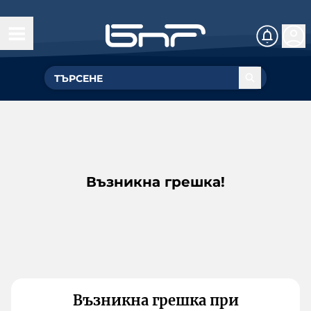
Възникна грешка!
Възникна грешка при