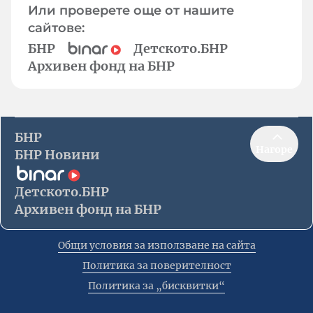
Или проверете още от нашите
сайтове:
БНР
Детското.БНР
Архивен фонд на БНР
БНР
Нагоре
БНР Новини
Детското.БНР
Архивен фонд на БНР
Общи условия за използване на сайта
Политика за поверителност
Политика за „бисквитки“