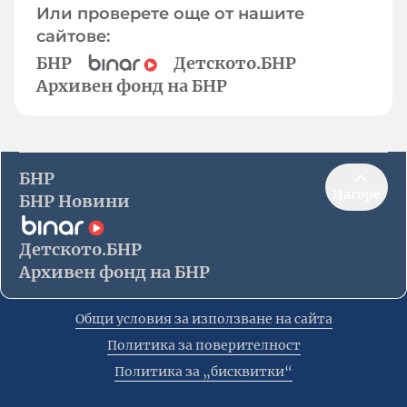
Или проверете още от нашите
сайтове:
БНР
Детското.БНР
Архивен фонд на БНР
БНР
Нагоре
БНР Новини
Детското.БНР
Архивен фонд на БНР
Общи условия за използване на сайта
Политика за поверителност
Политика за „бисквитки“