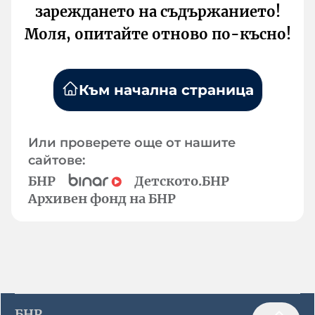
зареждането на съдържанието!
Моля, опитайте отново по-късно!
Към начална страница
Или проверете още от нашите
сайтове:
БНР
Детското.БНР
Архивен фонд на БНР
БНР