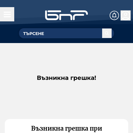
Възникна грешка!
Възникна грешка при