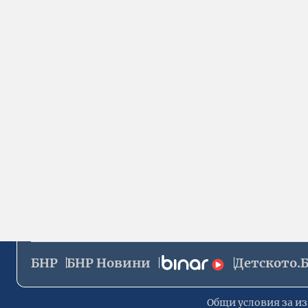
БНР
БНР Новини
Детското.
Общи условия за из