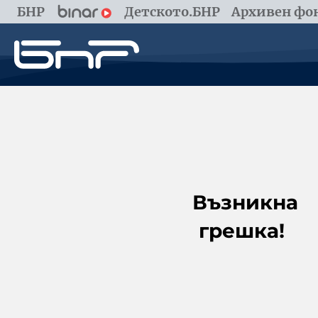
БНР
Детското.БНР
Архивен фон
Възникна
грешка!