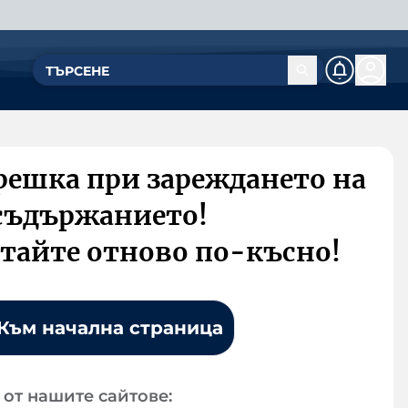
решка при зареждането на
съдържанието!
тайте отново по-късно!
Към начална страница
от нашите сайтове: