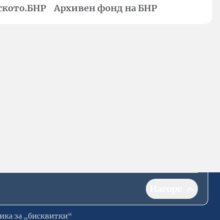
ското.БНР
Архивен фонд на БНР
Нагоре
ика за „бисквитки“