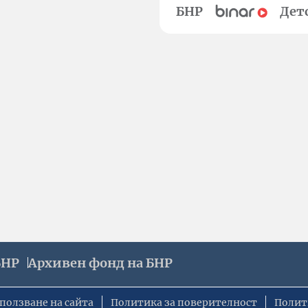
БНР
Дет
БНР
Архивен фонд на БНР
ползване на сайта
Политика за поверителност
Полит