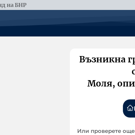
д на БНР
Възникна г
Моля, опи
Или проверете още 