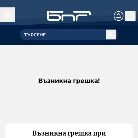
Възникна грешка!
Възникна грешка при