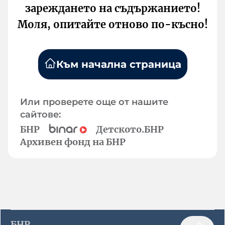
зареждането на съдържанието!
Моля, опитайте отново по-късно!
Към начална страница
Или проверете още от нашите
сайтове:
БНР
Детското.БНР
Архивен фонд на БНР
БНР