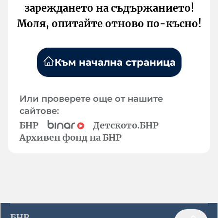
зареждането на съдържанието!
Моля, опитайте отново по-късно!
Към начална страница
Или проверете още от нашите
сайтове:
БНР
Детското.БНР
Архивен фонд на БНР
БНР