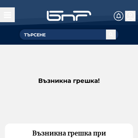
Възникна грешка!
Възникна грешка при