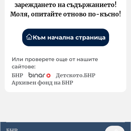
зареждането на съдържанието!
Моля, опитайте отново по-късно!
Към начална страница
Или проверете още от нашите
сайтове:
БНР
Детското.БНР
Архивен фонд на БНР
БНР