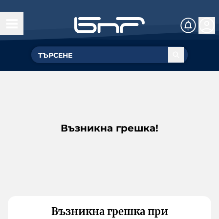
Възникна грешка!
Възникна грешка при