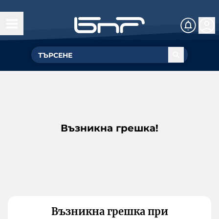
Възникна грешка!
Възникна грешка при