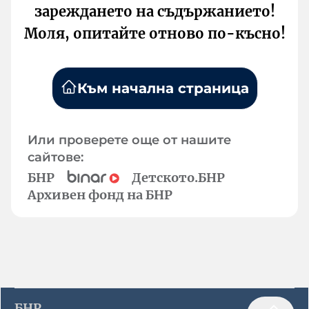
зареждането на съдържанието!
Моля, опитайте отново по-късно!
Към начална страница
Или проверете още от нашите
сайтове:
БНР
Детското.БНР
Архивен фонд на БНР
БНР