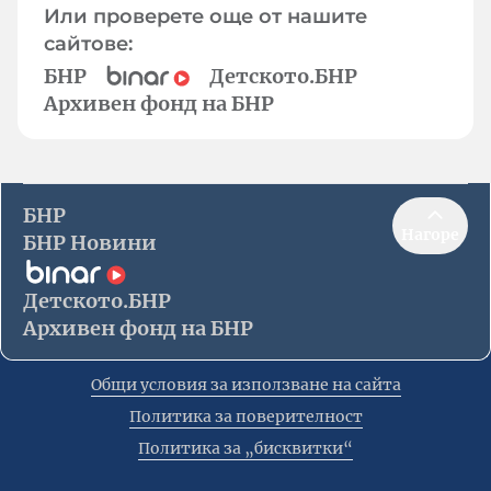
Или проверете още от нашите
сайтове:
БНР
Детското.БНР
Архивен фонд на БНР
БНР
Нагоре
БНР Новини
Детското.БНР
Архивен фонд на БНР
Общи условия за използване на сайта
Политика за поверителност
Политика за „бисквитки“