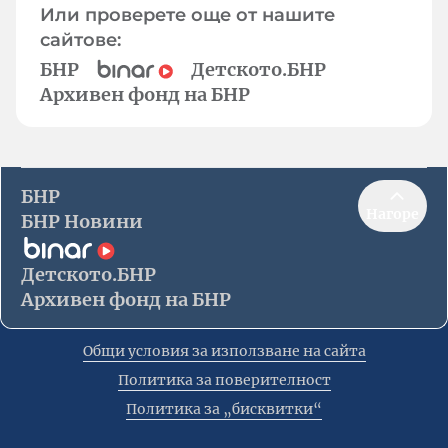
Или проверете още от нашите
сайтове:
БНР
Детското.БНР
Архивен фонд на БНР
БНР
Нагоре
БНР Новини
Детското.БНР
Архивен фонд на БНР
Общи условия за използване на сайта
Политика за поверителност
Политика за „бисквитки“