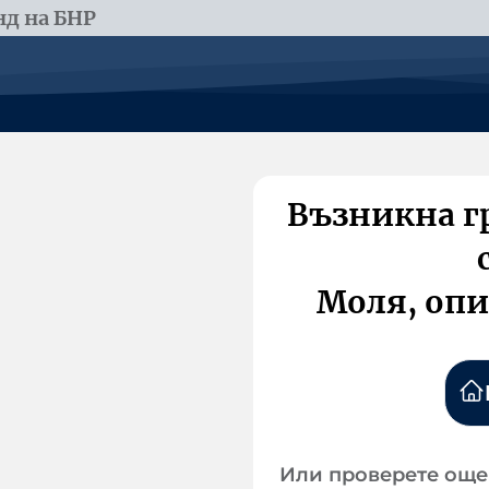
д на БНР
Възникна г
Моля, опи
Или проверете още 