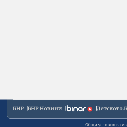
БНР
БНР Новини
Детското.
Общи условия за из