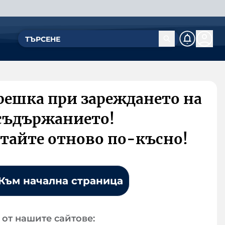
решка при зареждането на
съдържанието!
тайте отново по-късно!
Към начална страница
от нашите сайтове: