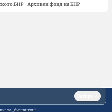
ското.БНР
Архивен фонд на БНР
Нагоре
ика за „бисквитки“