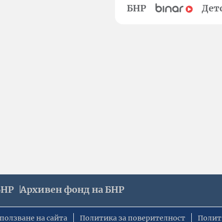
БНР
Дет
БНР
Архивен фонд на БНР
ползване на сайта
Политика за поверителност
Полит