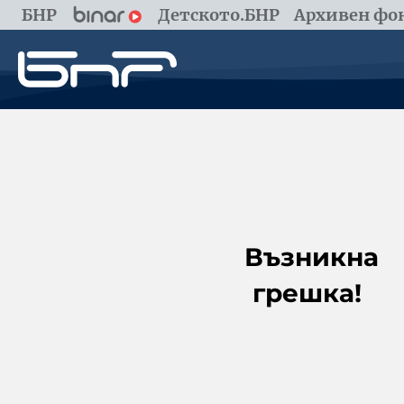
БНР
Детското.БНР
Архивен фон
Възникна
грешка!