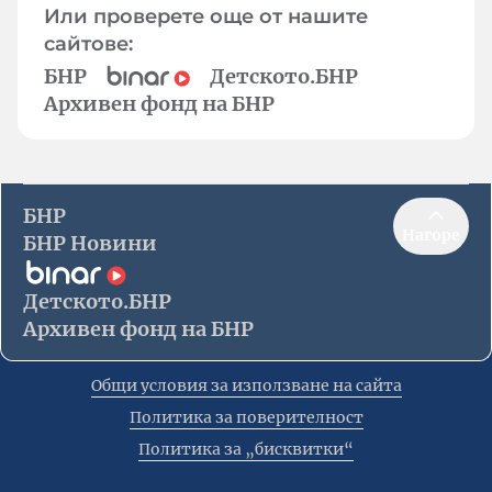
Или проверете още от нашите
сайтове:
БНР
Детското.БНР
Архивен фонд на БНР
БНР
Нагоре
БНР Новини
Детското.БНР
Архивен фонд на БНР
Общи условия за използване на сайта
Политика за поверителност
Политика за „бисквитки“