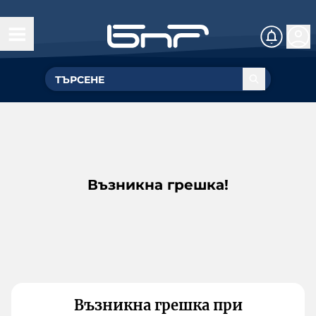
Възникна грешка!
Възникна грешка при