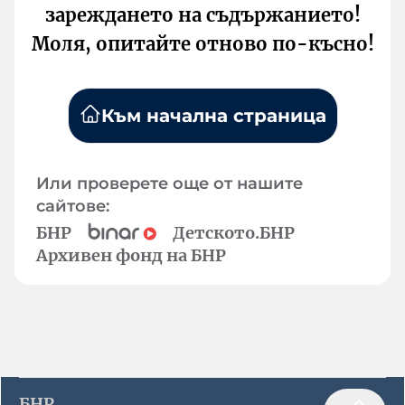
зареждането на съдържанието!
Моля, опитайте отново по-късно!
Към начална страница
Или проверете още от нашите
сайтове:
БНР
Детското.БНР
Архивен фонд на БНР
БНР