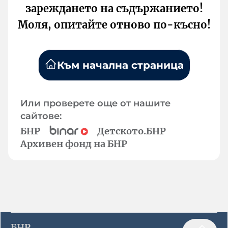
зареждането на съдържанието!
Моля, опитайте отново по-късно!
Към начална страница
Или проверете още от нашите
сайтове:
БНР
Детското.БНР
Архивен фонд на БНР
БНР