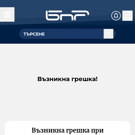
Възникна грешка!
Възникна грешка при