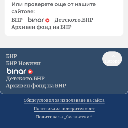
Или проверете още от нашите
сайтове:
БНР
Детското.БНР
Архивен фонд на БНР
БНР
Нагоре
БНР Новини
Детското.БНР
Архивен фонд на БНР
Общи условия за използване на сайта
Политика за поверителност
Политика за „бисквитки“