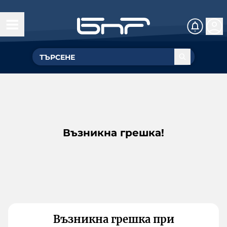
Възникна грешка!
Възникна грешка при