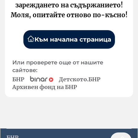
зареждането на съдържанието!
Моля, опитайте отново по-късно!
Към начална страница
Или проверете още от нашите
сайтове:
БНР
Детското.БНР
Архивен фонд на БНР
БНР