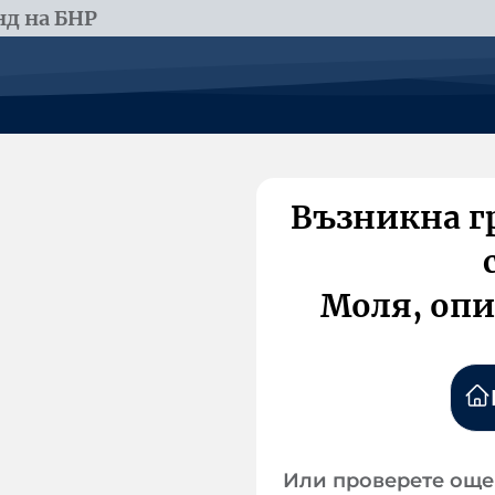
д на БНР
Възникна г
Моля, опи
Или проверете още 