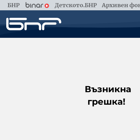
БНР
Детското.БНР
Архивен фон
Възникна
грешка!