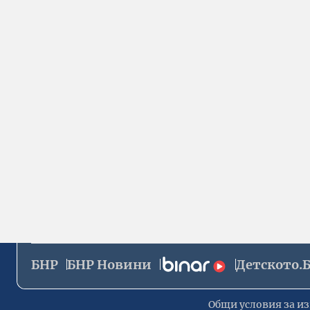
БНР
БНР Новини
Детското.
Общи условия за из