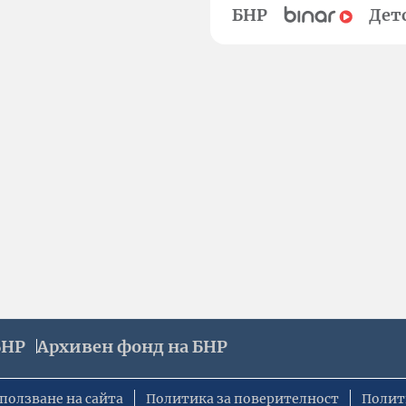
БНР
Дет
БНР
Архивен фонд на БНР
ползване на сайта
Политика за поверителност
Полит