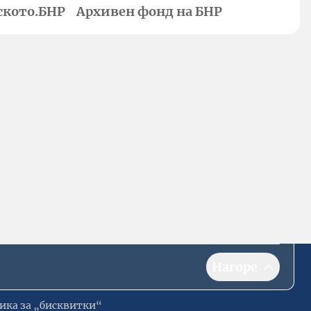
ското.БНР
Архивен фонд на БНР
Нагоре
ика за „бисквитки“