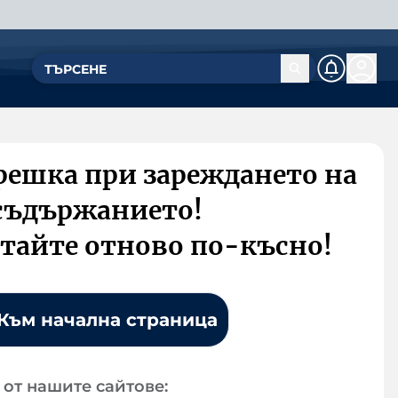
решка при зареждането на
съдържанието!
тайте отново по-късно!
Към начална страница
от нашите сайтове: