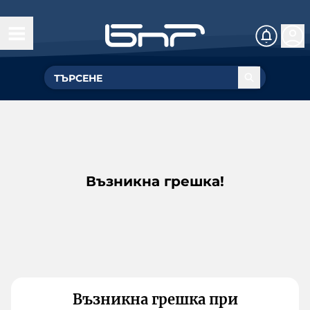
Възникна грешка!
Възникна грешка при