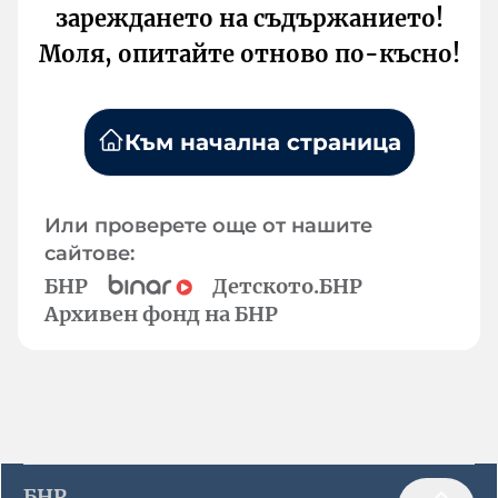
зареждането на съдържанието!
Моля, опитайте отново по-късно!
Към начална страница
Или проверете още от нашите
сайтове:
БНР
Детското.БНР
Архивен фонд на БНР
БНР