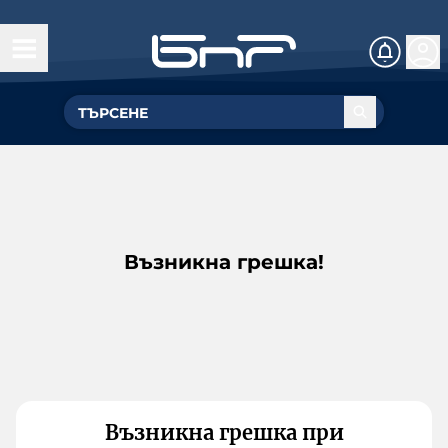
Възникна грешка!
Възникна грешка при