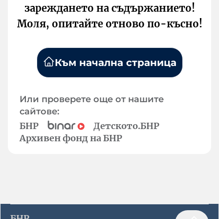
зареждането на съдържанието!
Моля, опитайте отново по-късно!
Към начална страница
Или проверете още от нашите
сайтове:
БНР
Детското.БНР
Архивен фонд на БНР
БНР