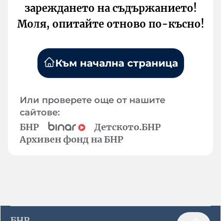
зареждането на съдържанието!
Моля, опитайте отново по-късно!
Към начална страница
Или проверете още от нашите
сайтове:
БНР
Детското.БНР
Архивен фонд на БНР
БНР