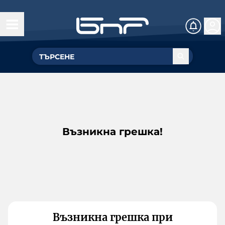
Възникна грешка!
Възникна грешка при