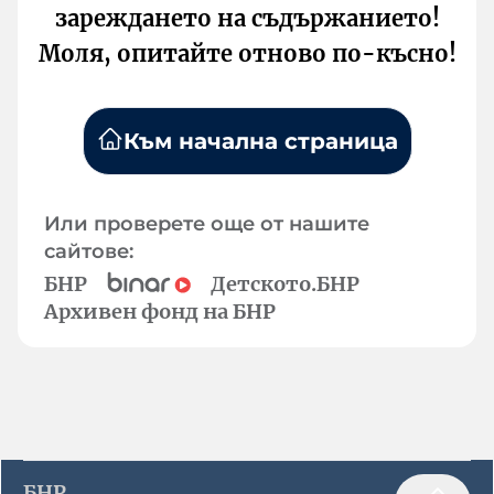
зареждането на съдържанието!
Моля, опитайте отново по-късно!
Към начална страница
Или проверете още от нашите
сайтове:
БНР
Детското.БНР
Архивен фонд на БНР
БНР