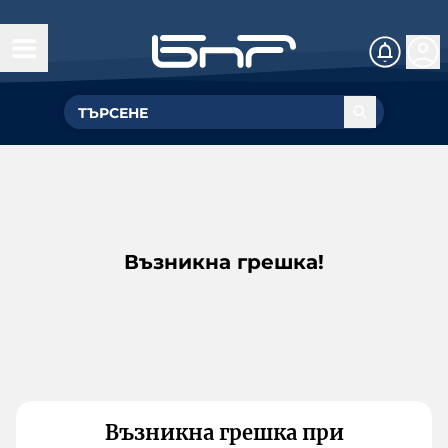
Възникна грешка!
Възникна грешка при