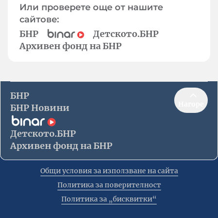
Или проверете още от нашите
сайтове:
БНР
Детското.БНР
Архивен фонд на БНР
БНР
Нагоре
БНР Новини
Детското.БНР
Архивен фонд на БНР
Общи условия за използване на сайта
Политика за поверителност
Политика за „бисквитки“