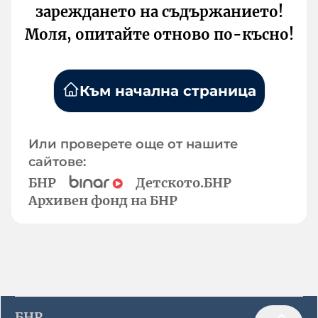
зареждането на съдържанието!
Моля, опитайте отново по-късно!
Към начална страница
Или проверете още от нашите
сайтове:
БНР
Детското.БНР
Архивен фонд на БНР
БНР