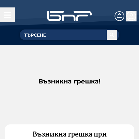
Възникна грешка!
Възникна грешка при