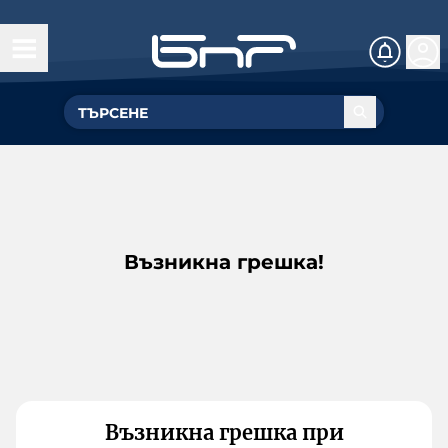
Възникна грешка!
Възникна грешка при