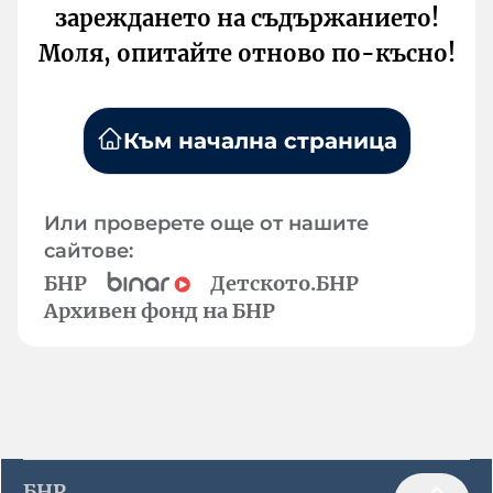
зареждането на съдържанието!
Моля, опитайте отново по-късно!
Към начална страница
Или проверете още от нашите
сайтове:
БНР
Детското.БНР
Архивен фонд на БНР
БНР