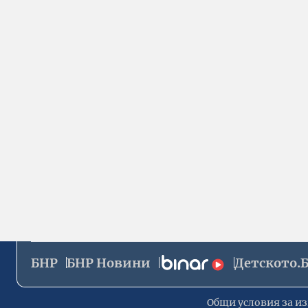
БНР
БНР Новини
Детското.
Общи условия за из