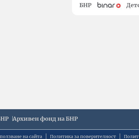
БНР
Дет
БНР
Архивен фонд на БНР
ползване на сайта
Политика за поверителност
Полит