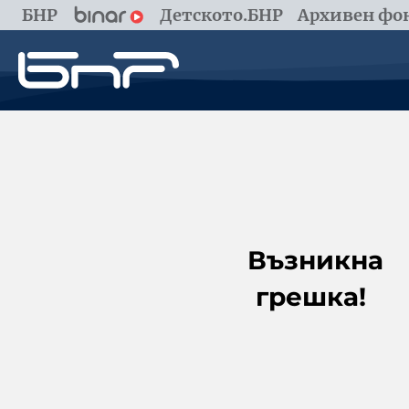
БНР
Детското.БНР
Архивен фон
Възникна
грешка!