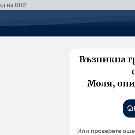
д на БНР
Възникна г
Моля, опи
Или проверете още 