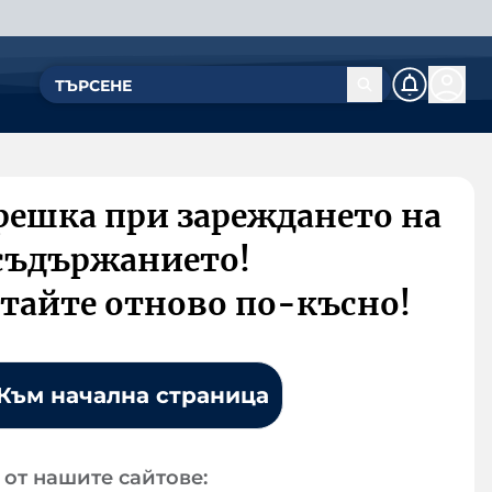
решка при зареждането на
съдържанието!
тайте отново по-късно!
Към начална страница
от нашите сайтове: