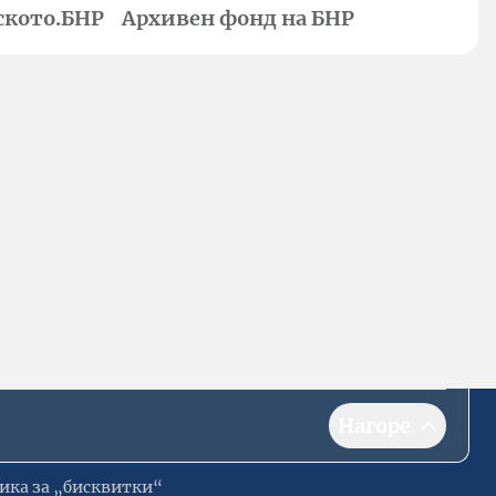
ското.БНР
Архивен фонд на БНР
Нагоре
ика за „бисквитки“