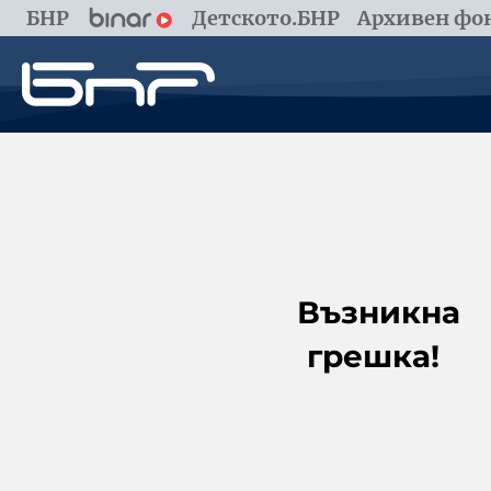
БНР
Детското.БНР
Архивен фон
Възникна
грешка!