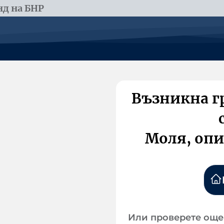
д на БНР
Възникна г
Моля, опи
Или проверете още 