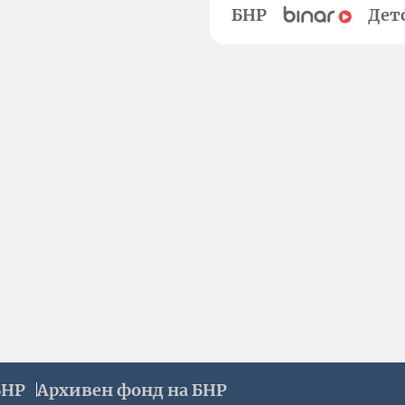
БНР
Дет
БНР
Архивен фонд на БНР