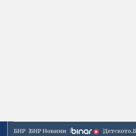
БНР
БНР Новини
Детското.