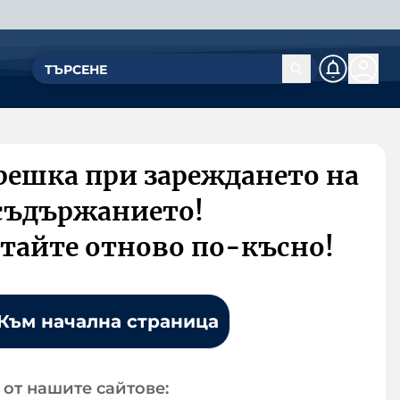
решка при зареждането на
съдържанието!
тайте отново по-късно!
Към начална страница
от нашите сайтове: