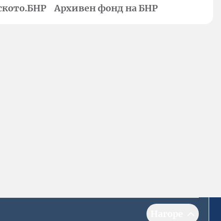
ското.БНР
Архивен фонд на БНР
Нагоре