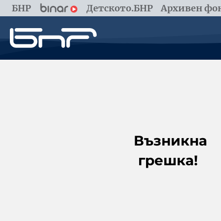
БНР
Детското.БНР
Архивен фон
Възникна
грешка!