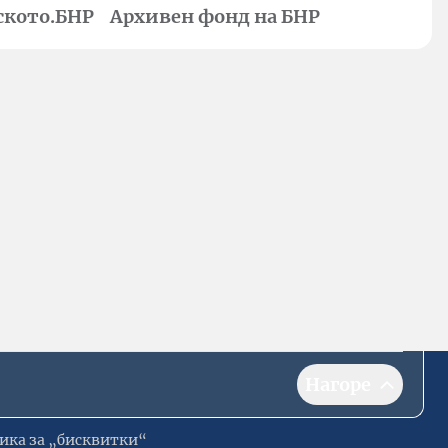
ското.БНР
Архивен фонд на БНР
Нагоре
ика за „бисквитки“