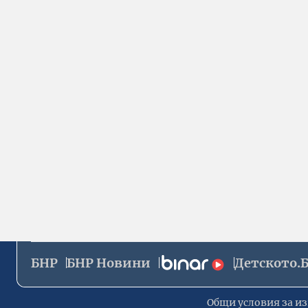
БНР
БНР Новини
Детското.
Общи условия за из