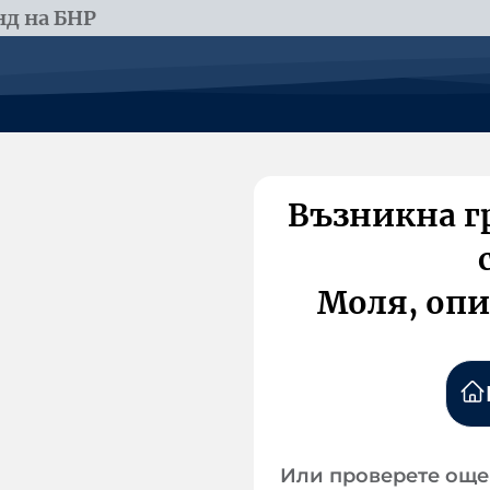
д на БНР
Възникна г
Моля, опи
Или проверете още 