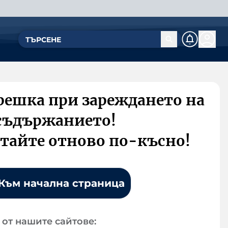
решка при зареждането на
съдържанието!
тайте отново по-късно!
Към начална страница
от нашите сайтове: