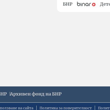
БНР
Дет
БНР
Архивен фонд на БНР
ползване на сайта
Политика за поверителност
Полит