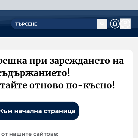
решка при зареждането на
съдържанието!
тайте отново по-късно!
Към начална страница
от нашите сайтове: