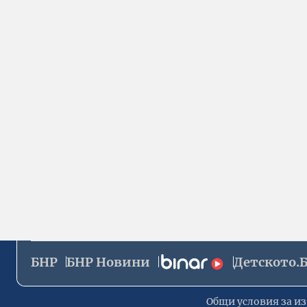
БНР
БНР Новини
Детското.
Общи условия за из