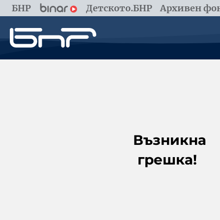
БНР
Детското.БНР
Архивен фон
Възникна
грешка!