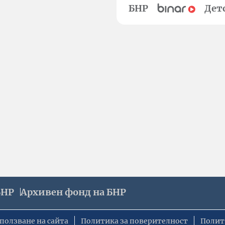
БНР
Дет
БНР
Архивен фонд на БНР
ползване на сайта
Политика за поверителност
Полит