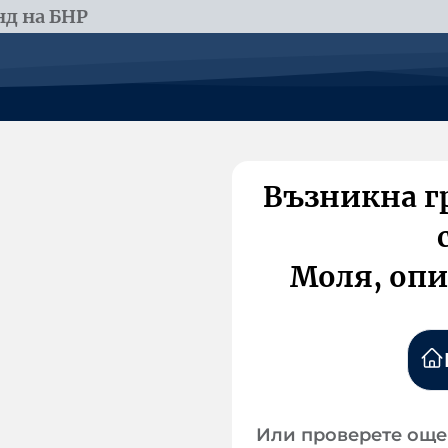
д на БНР
Възникна г
Моля, опи
Или проверете още 