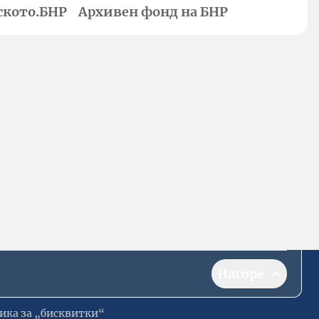
ското.БНР
Архивен фонд на БНР
Нагоре
ика за „бисквитки“