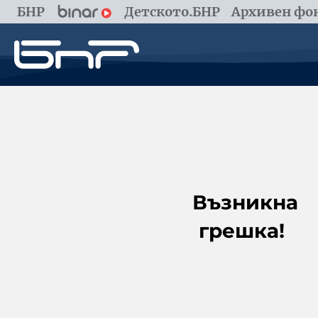
БНР
Детското.БНР
Архивен фон
Възникна
грешка!