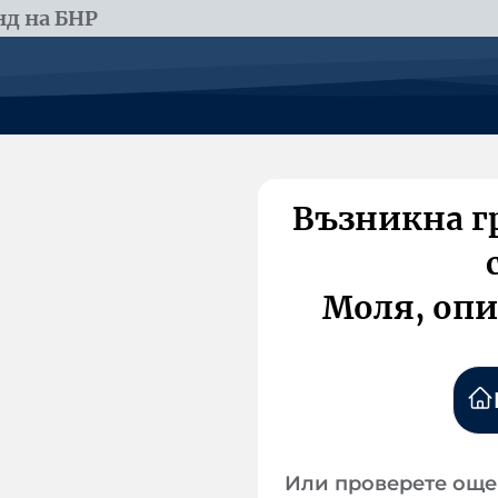
д на БНР
Възникна г
Моля, опи
Или проверете още 