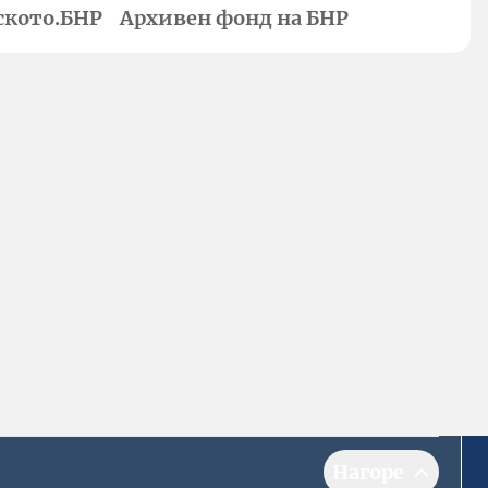
ското.БНР
Архивен фонд на БНР
Нагоре