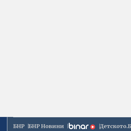
БНР
БНР Новини
Детското.