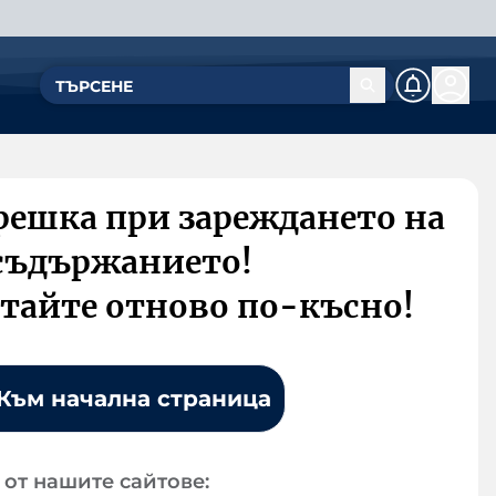
решка при зареждането на
съдържанието!
тайте отново по-късно!
Към начална страница
от нашите сайтове: