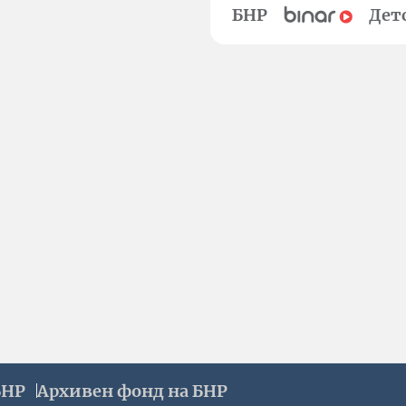
БНР
Дет
БНР
Архивен фонд на БНР