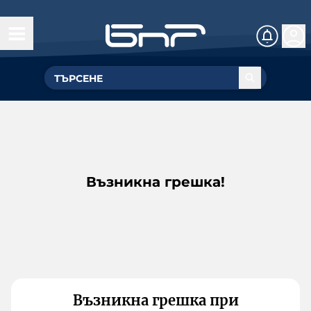
Възникна грешка!
Възникна грешка при