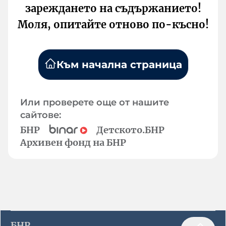
зареждането на съдържанието!
Моля, опитайте отново по-късно!
Към начална страница
Или проверете още от нашите
сайтове:
БНР
Детското.БНР
Архивен фонд на БНР
БНР