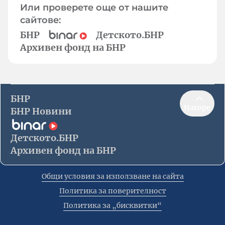
Или проверете още от нашите
сайтове:
БНР
Детското.БНР
Архивен фонд на БНР
БНР
Нагоре
БНР Новини
Детското.БНР
Архивен фонд на БНР
Общи условия за използване на сайта
Политика за поверителност
Политика за „бисквитки“