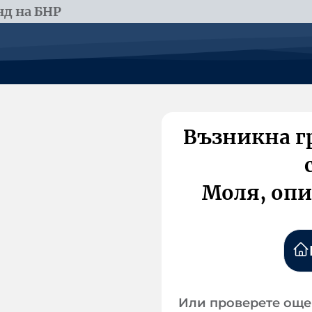
д на БНР
Възникна г
Моля, опи
Или проверете още 