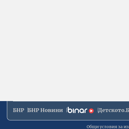
БНР
БНР Новини
Детското.
Общи условия за из