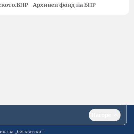
ското.БНР
Архивен фонд на БНР
Нагоре
ика за „бисквитки“