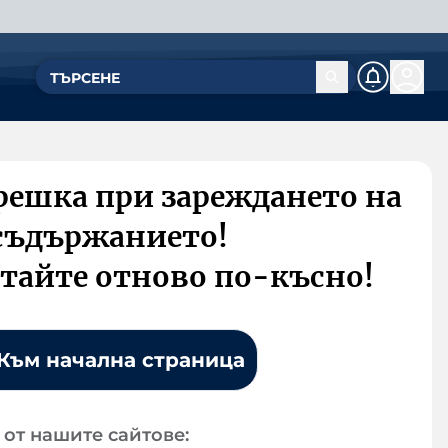
решка при зареждането на
съдържанието!
тайте отново по-късно!
Към начална страница
от нашите сайтове: