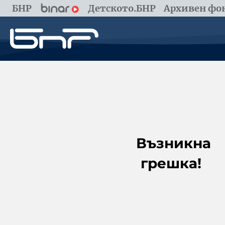
БНР
Детското.БНР
Архивен фон
Възникна
грешка!