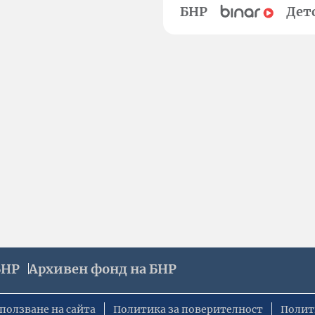
БНР
Дет
БНР
Архивен фонд на БНР
ползване на сайта
Политика за поверителност
Полит