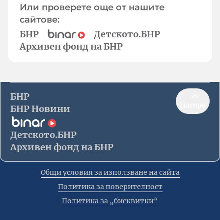
Или проверете още от нашите
сайтове:
БНР
Детското.БНР
Архивен фонд на БНР
БНР
Нагоре
БНР Новини
Детското.БНР
Архивен фонд на БНР
Общи условия за използване на сайта
Политика за поверителност
Политика за „бисквитки“