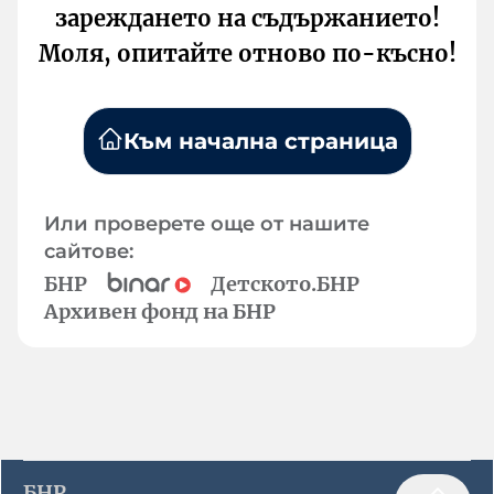
зареждането на съдържанието!
Моля, опитайте отново по-късно!
Към начална страница
Или проверете още от нашите
сайтове:
БНР
Детското.БНР
Архивен фонд на БНР
БНР