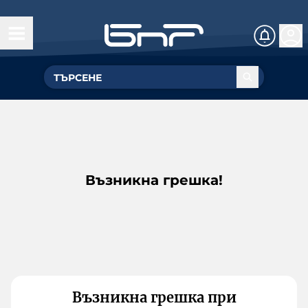
Възникна грешка!
Възникна грешка при