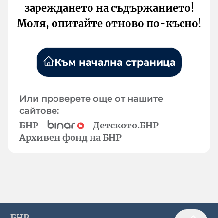
зареждането на съдържанието!
Моля, опитайте отново по-късно!
Към начална страница
Или проверете още от нашите
сайтове:
БНР
Детското.БНР
Архивен фонд на БНР
БНР