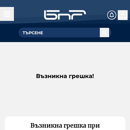
Възникна грешка!
Възникна грешка при