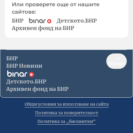
Или проверете още от нашите
сайтове:
БНР
Детското.БНР
Архивен фонд на БНР
БНР
Нагоре
БНР Новини
Детското.БНР
Архивен фонд на БНР
Общи условия за използване на сайта
Политика за поверителност
Политика за „бисквитки“