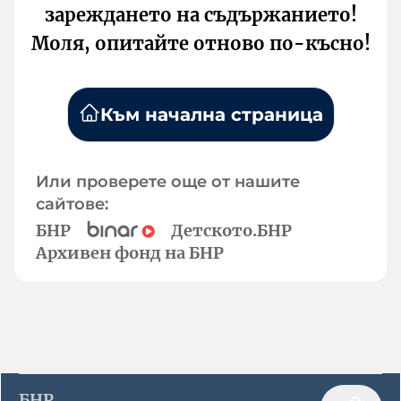
зареждането на съдържанието!
Моля, опитайте отново по-късно!
Към начална страница
Или проверете още от нашите
сайтове:
БНР
Детското.БНР
Архивен фонд на БНР
БНР