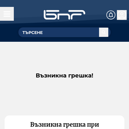
Възникна грешка!
Възникна грешка при