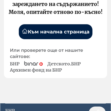
зареждането на съдържанието!
Моля, опитайте отново по-късно!
Към начална страница
Или проверете още от нашите
сайтове:
БНР
Детското.БНР
Архивен фонд на БНР
БНР