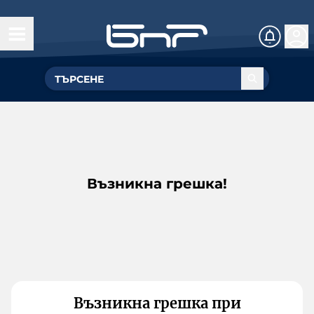
Възникна грешка!
Възникна грешка при