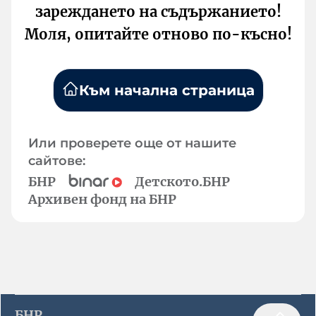
зареждането на съдържанието!
Моля, опитайте отново по-късно!
Към начална страница
Или проверете още от нашите
сайтове:
БНР
Детското.БНР
Архивен фонд на БНР
БНР