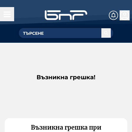
Възникна грешка!
Възникна грешка при