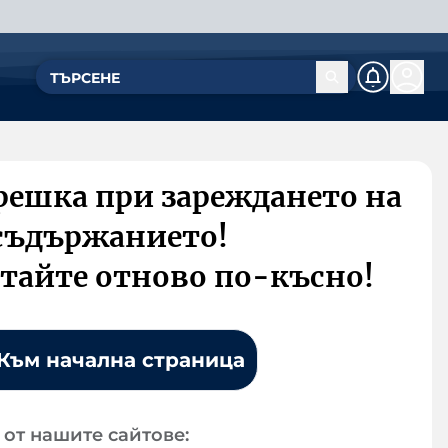
решка при зареждането на
съдържанието!
тайте отново по-късно!
Към начална страница
от нашите сайтове: