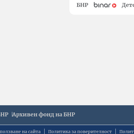
БНР
Дет
БНР
Архивен фонд на БНР
ползване на сайта
Политика за поверителност
Полит