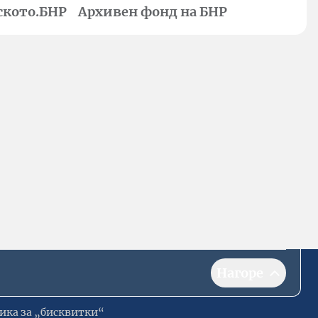
ското.БНР
Архивен фонд на БНР
Нагоре
ика за „бисквитки“