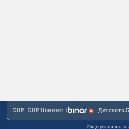
БНР
БНР Новини
Детското.
Общи условия за из