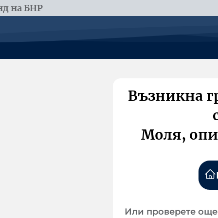
д на БНР
Възникна г
Моля, опи
Или проверете още 