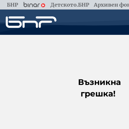
БНР
Детското.БНР
Архивен фон
Възникна
грешка!