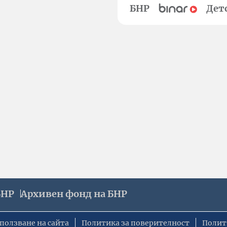
БНР
Дет
БНР
Архивен фонд на БНР
ползване на сайта
Политика за поверителност
Полит