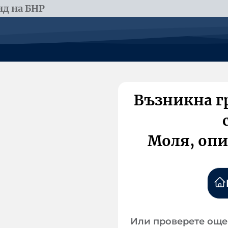
д на БНР
Възникна г
Моля, опи
Или проверете още 