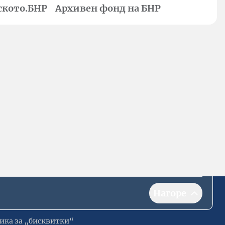
ското.БНР
Архивен фонд на БНР
Нагоре
ика за „бисквитки“