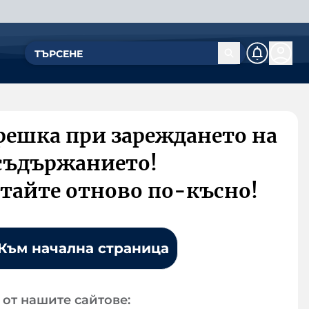
решка при зареждането на
съдържанието!
тайте отново по-късно!
Към начална страница
от нашите сайтове: