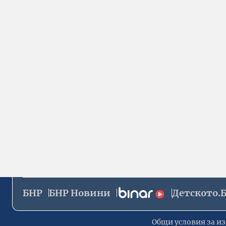
БНР
БНР Новини
Детското.
Общи условия за из