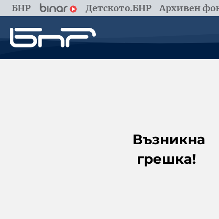
БНР
Детското.БНР
Архивен фон
Възникна
грешка!