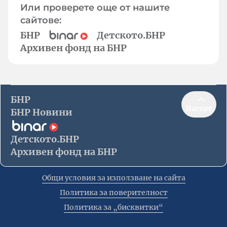
Или проверете още от нашите
сайтове:
БНР
Детското.БНР
Архивен фонд на БНР
БНР
Нагоре
БНР Новини
Детското.БНР
Архивен фонд на БНР
Общи условия за използване на сайта
Политика за поверителност
Политика за „бисквитки“