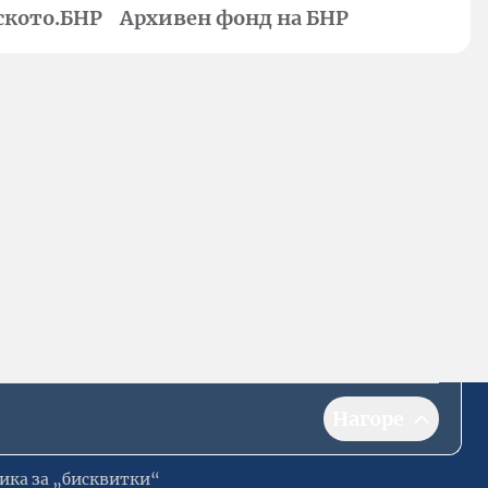
ското.БНР
Архивен фонд на БНР
Нагоре
ика за „бисквитки“