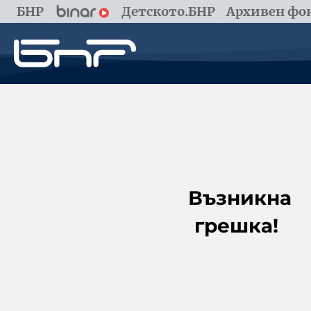
БНР
Детското.БНР
Архивен фон
Възникна
грешка!