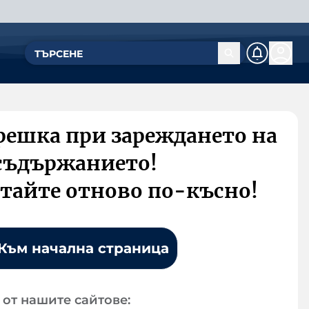
решка при зареждането на
съдържанието!
тайте отново по-късно!
Към начална страница
от нашите сайтове: