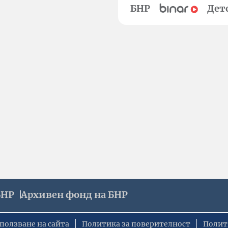
БНР
Дет
БНР
Архивен фонд на БНР
ползване на сайта
Политика за поверителност
Полит