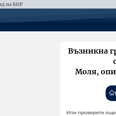
д на БНР
Възникна г
Моля, опи
Или проверете още 