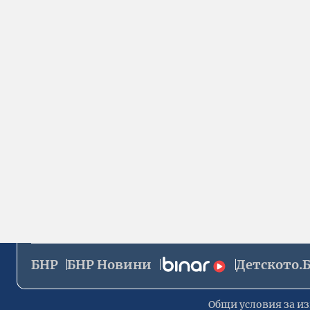
БНР
БНР Новини
Детското.
Общи условия за из