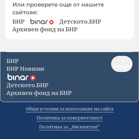
Или проверете още от нашите
сайтове:
БНР
Детското.БНР
Архивен фонд на БНР
БНР
Нагоре
БНР Новини
Детското.БНР
Архивен фонд на БНР
Общи условия за използване на сайта
Политика за поверителност
Политика за „бисквитки“