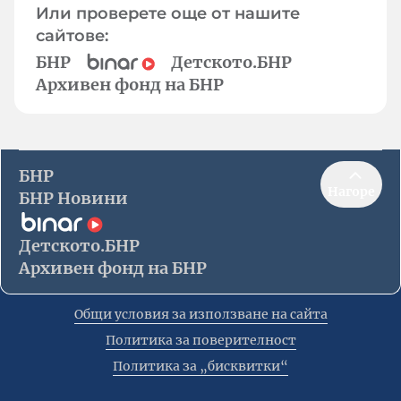
Или проверете още от нашите
сайтове:
БНР
Детското.БНР
Архивен фонд на БНР
БНР
Нагоре
БНР Новини
Детското.БНР
Архивен фонд на БНР
Общи условия за използване на сайта
Политика за поверителност
Политика за „бисквитки“