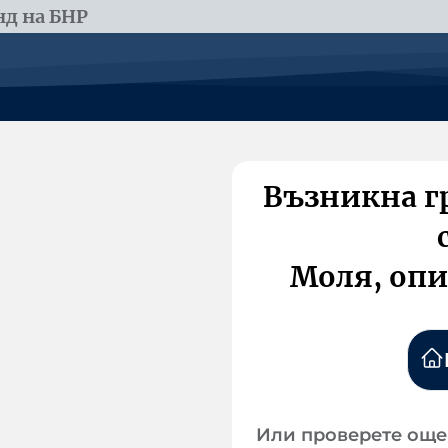
д на БНР
Възникна г
Моля, опи
Или проверете още 