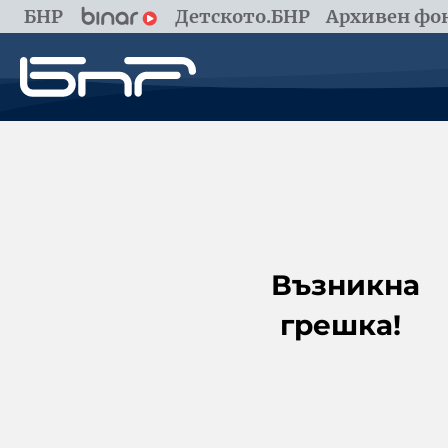
БНР
Детското.БНР
Архивен фон
Възникна
грешка!