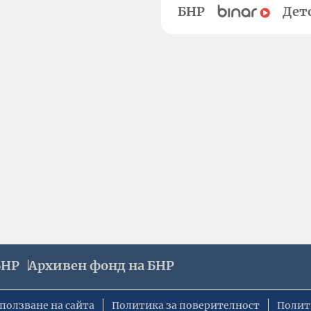
БНР
Дет
БНР
Архивен фонд на БНР
ползване на сайта
Политика за поверителност
Полит