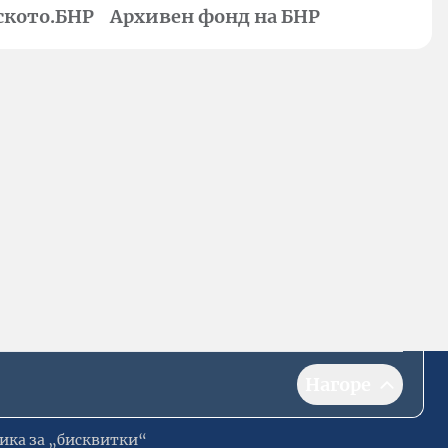
ското.БНР
Архивен фонд на БНР
Нагоре
ика за „бисквитки“