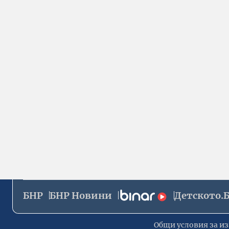
БНР
БНР Новини
Детското.
Общи условия за из