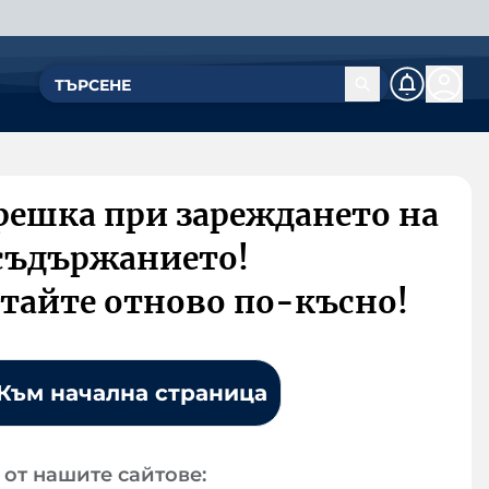
решка при зареждането на
съдържанието!
тайте отново по-късно!
Към начална страница
от нашите сайтове: